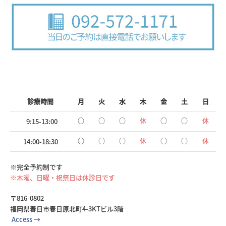
診療時間
月
火
水
木
金
土
日
○
○
○
休
○
○
休
9:15-13:00
○
○
○
休
○
○
休
14:00-18:30
※完全予約制です
※木曜、日曜・祝祭日は休診日です
〒816-0802
福岡県春日市春日原北町4-3KTビル3階
Access →