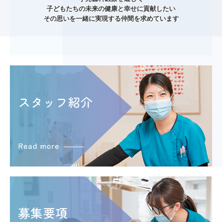
子どもたちの未来の健康と幸せに貢献したい

1歳半 歯科健診
その思いを一緒に実現する仲間を求めています
お口のけが・歯のけが
クリニック紹介
院長紹介
基本理念
院内の様子
医院概要
院内感染対策
医療安全確保の指針
施設基準
個人情報保護方針
採用情報
スタッフ紹介