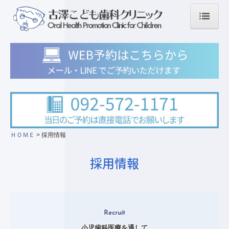
ＨＯＭＥ
初めて来院される患者さま
年齢に応じたケアを
0－3歳
保育園・幼稚園
小学生
ＨＯＭＥ
採用情報
中高生
採用情報
診療内容
小児歯科
予防歯科・定期健診
Recruit
矯正歯科
小児歯科医療を通して
