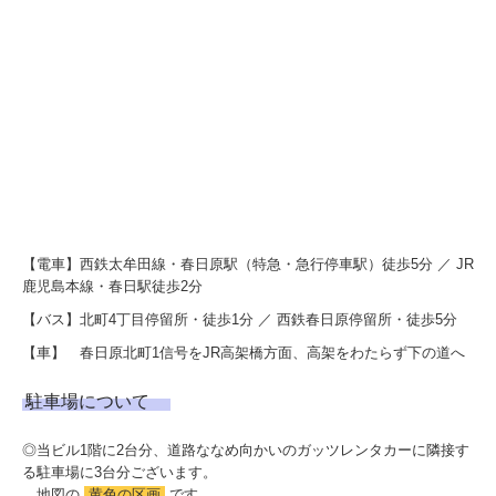
【電車】西鉄太牟田線・春日原駅（特急・急行停車駅）徒歩5分 ／ JR
鹿児島本線・春日駅徒歩2分
【バス】北町4丁目停留所・徒歩1分 ／ 西鉄春日原停留所・徒歩5分
【車】 春日原北町1信号をJR高架橋方面、高架をわたらず下の道へ
駐車場について
◎当ビル1階に2台分、道路ななめ向かいのガッツレンタカーに隣接す
る駐車場に3台分ございます。
地図の
黄色の区画
です。