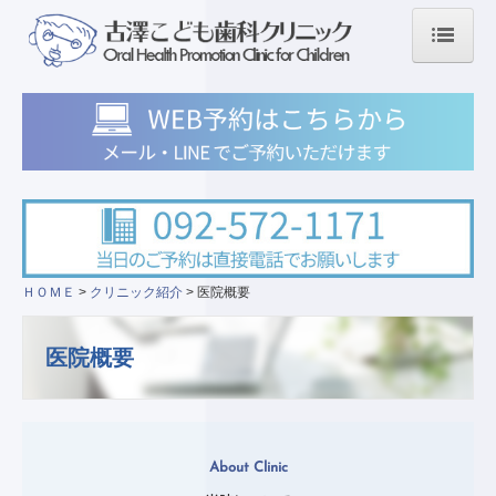
ＨＯＭＥ
初めて来院される患者さま
年齢に応じたケアを
0－3歳
保育園・幼稚園
小学生
ＨＯＭＥ
クリニック紹介
医院概要
中高生
医院概要
診療内容
小児歯科
予防歯科・定期健診
About Clinic
矯正歯科