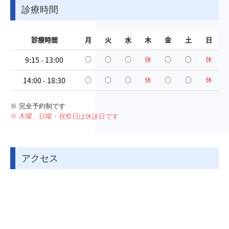
診療時間
募集要項
求人お問合せ
診療時間
月
火
水
木
金
土
日
○
○
○
休
○
○
休
9:15 - 13:00
○
○
○
休
○
○
休
14:00 - 18:30
※ 完全予約制です
※ 木曜、日曜・祝祭日は休診日です
アクセス