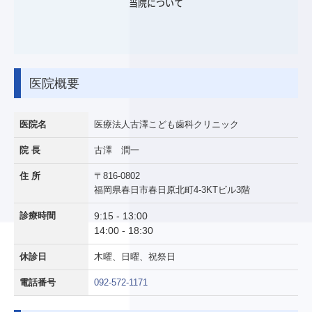
当院について
1歳半 歯科健診
お口のけが・歯のけが
クリニック紹介
医院概要
院長紹介
基本理念
医院名
医療法人古澤こども歯科クリニック
院内の様子
院 長
古澤 潤一
医院概要
住 所
〒816-0802
院内感染対策
福岡県春日市春日原北町4-3KTビル3階
医療安全確保の指針
診療時間
9:15 - 13:00
14:00 - 18:30
施設基準
個人情報保護方針
休診日
木曜、日曜、祝祭日
電話番号
092-572-1171
採用情報
スタッフ紹介