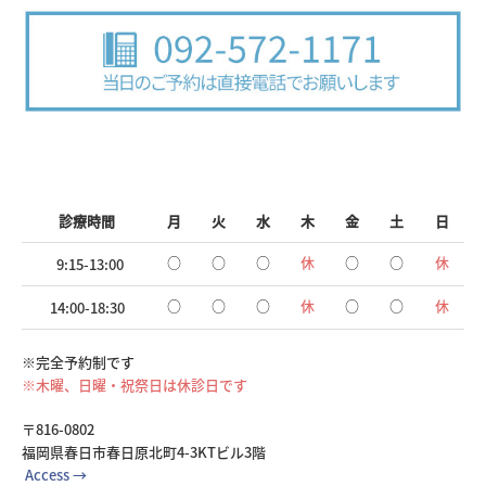
診療時間
月
火
水
木
金
土
日
○
○
○
休
○
○
休
9:15-13:00
○
○
○
休
○
○
休
14:00-18:30
※完全予約制です
※木曜、日曜・祝祭日は休診日です
〒816-0802
福岡県春日市春日原北町4-3KTビル3階
Access →