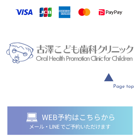
▲
Page top