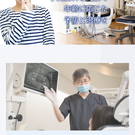
1歳半 歯科健診
お口のけが・歯のけが
クリニック紹介
院長紹介
基本理念
院内の様子
医院概要
院内感染対策
医療安全確保の指針
施設基準
個人情報保護方針
採用情報
スタッフ紹介