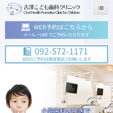
ＨＯＭＥ
初めて来院される患者さま
年齢に応じたケアを
0－3歳
保育園・幼稚園
小学生
中高生
診療内容
小児歯科
予防歯科・定期健診
矯正歯科