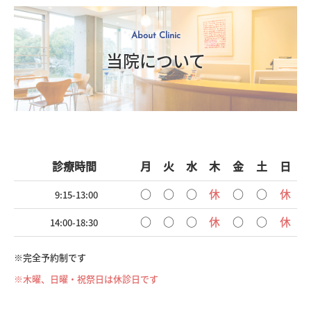
About Clinic
当院について
診療時間
月
火
水
木
金
土
日
○
○
○
休
○
○
休
9:15-13:00
○
○
○
休
○
○
休
14:00-18:30
※完全予約制です
※木曜、日曜・祝祭日は休診日です