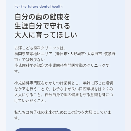
For the future dental health
募集要項
自分の歯の健康を

求人お問合せ
生涯自分で守れる

大人に育ってほしい
古澤こども歯科クリニックは、

福岡県筑紫地区エリア（春日市･大野城市･太宰府市･筑紫野
市）では数少ない

小児歯科学会認定の小児歯科専門医常勤のクリニックで
す。

小児歯科専門医をかかりつけ歯科とし、年齢に応じた適切
なケアを行うことで、お子さまが良い口腔環境をはぐくみ
大人になること。自分自身で歯の健康を守る意識を身につ
けていただくこと。

私たちはお子様の未来のためにこの2つを大切にしていま