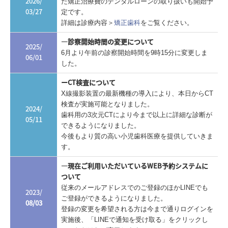
2026/
た矯正治療費のデンタルローンの取り扱いも開始予
03/27
定です。
詳細は診療内容＞
矯正歯科
をご覧ください。
―診察開始時間の変更について
2025/
6月より午前の診察開始時間を9時15分に変更しま
06/01
した。
ーCT検査について
X線撮影装置の最新機種の導入により、本日からCT
検査が実施可能となりました。
2024/
歯科用の3次元CTにより今まで以上に詳細な診断が
05/11
できるようになりました。
今後もより質の高い小児歯科医療を提供していきま
す。
―現在ご利用いただいているWEB予約システムに
ついて
従来のメールアドレスでのご登録のほかLINEでも
2023/
ご登録ができるようになりました。
08/03
登録の変更を希望される方は今まで通りログインを
実施後、「LINEで通知を受け取る」をクリックし